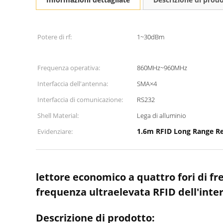
Potere di rf:
1~30dBm
Frequenza operativa:
860MHz~960MHz
Interfaccia dell'antenna:
SMA×4
Interfaccia di comunicazione:
RS232
Shell Material:
Lega di alluminio
1.6m RFID Long Range R
Evidenziare:
lettore economico a quattro fori di f
frequenza ultraelevata RFID dell'inte
Descrizione di prodotto: