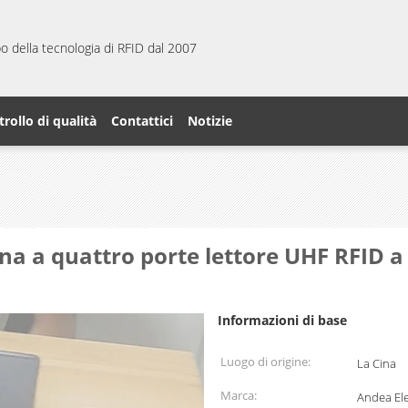
ppo della tecnologia di RFID dal 2007
rollo di qualità
Contattici
Notizie
a a quattro porte lettore UHF RFID a
Informazioni di base
Luogo di origine:
La Cina
Marca:
Andea Ele