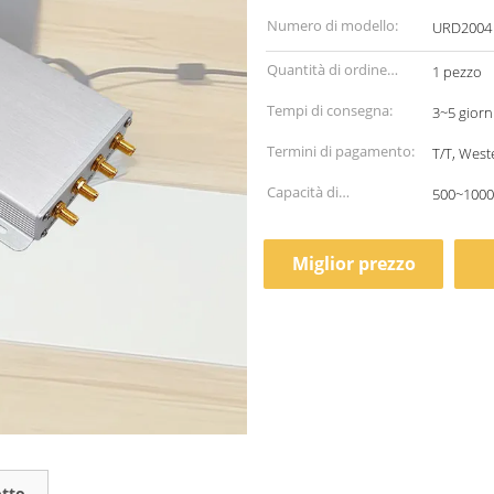
Numero di modello:
URD2004
Quantità di ordine
1 pezzo
minimo:
Tempi di consegna:
3~5 giorn
Termini di pagamento:
T/T, West
Capacità di
500~1000 
alimentazione:
Miglior prezzo
otto