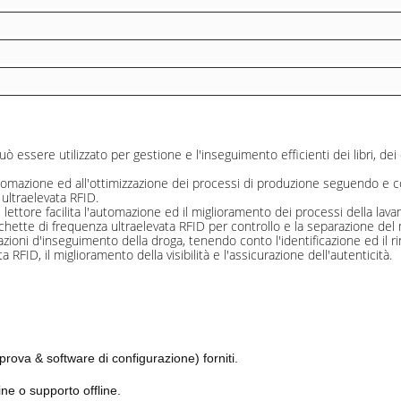
uò essere utilizzato per gestione e l'inseguimento efficienti dei libri, dei 
omazione ed all'ottimizzazione dei processi di produzione seguendo e cont
ultraelevata RFID.
l lettore facilita l'automazione ed il miglioramento dei processi della lavand
hette di frequenza ultraelevata RFID per controllo e la separazione del m
cazioni d'inseguimento della droga, tenendo conto l'identificazione ed il r
RFID, il miglioramento della visibilità e l'assicurazione dell'autenticità.
rova & software di configurazione) forniti.
ne o supporto offline.