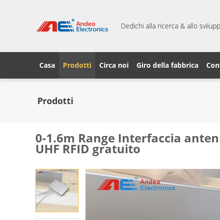
Dedichi alla ricerca & allo svilu
Casa
Prodotti
Circa noi
Giro della fabbrica
Cont
Prodotti
0-1.6m Range Interfaccia antenn
UHF RFID gratuito