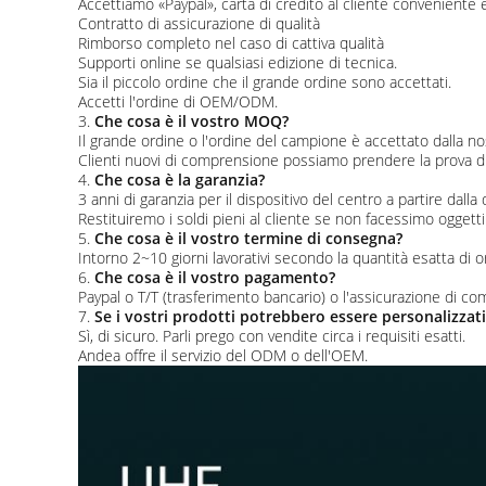
Accettiamo «Paypal», carta di credito al cliente conveniente 
Contratto di assicurazione di qualità
Rimborso completo nel caso di cattiva qualità
Supporti online se qualsiasi edizione di tecnica.
Sia il piccolo ordine che il grande ordine sono accettati.
Accetti l'ordine di OEM/ODM.
3.
Che cosa è il vostro MOQ?
Il grande ordine o l'ordine del campione è accettato dalla no
Clienti nuovi di comprensione possiamo prendere la prova di
4.
Che cosa è la garanzia?
3 anni di garanzia per il dispositivo del centro a partire dall
Restituiremo i soldi pieni al cliente se non facessimo oggett
5.
Che cosa è il vostro termine di consegna?
Intorno 2~10 giorni lavorativi secondo la quantità esatta di or
6.
Che cosa è il vostro pagamento?
Paypal o T/T (trasferimento bancario) o l'assicurazione di co
7.
Se i vostri prodotti potrebbero essere personalizzati
Sì, di sicuro. Parli prego con vendite circa i requisiti esatti.
Andea offre il servizio del ODM o dell'OEM.