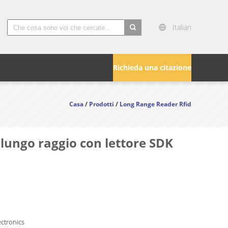
Italian
search
Richieda una citazione
Casa
/
Prodotti
/
Long Range Reader Rfid
 lungo raggio con lettore SDK
ctronics