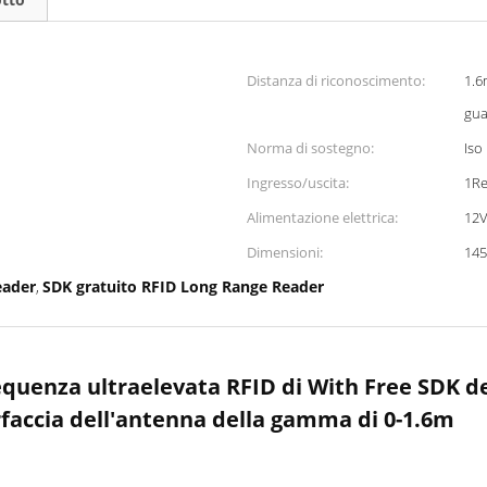
Distanza di riconoscimento:
1.6
gua
Norma di sostegno:
Iso
Ingresso/uscita:
1Re
Alimentazione elettrica:
12
Dimensioni:
14
eader
SDK gratuito RFID Long Range Reader
,
requenza ultraelevata RFID di With Free SDK de
rfaccia dell'antenna della gamma di 0-1.6m