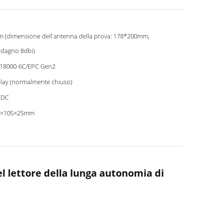
m (dimensione dell'antenna della prova: 178*200mm,
dagno 8dbi)
 18000-6C/EPC Gen2
lay (normalmente chiuso)
VDC
5×105×25mm
l lettore della lunga autonomia di