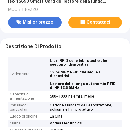
iso 15693 Smart Card del lettore della lunga
autonomia RFID di HF 13.56MHz dei dispositivi
MOQ：1 PEZZO
Miglior prezzo
Contattaci
Descrizione Di Prodotto
Libri RFID delle biblioteche che
seguono i dispositivi
,
13.56MHz RFID che segue i
Evidenziare
dispositivi
,
Lettore della lunga autonomia RFID
di HF 13.56MHz
Capacità di
500~1000 insiemi al mese
alimentazione
Imballaggi
Cartone standard dell'esportazione,
particolari
schiuma e film protettivo
Luogo di origine
La Cina
Marca
Andea Electronics