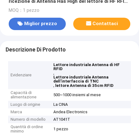
ricezione di Antenna Has High del lettore di HF RFID
dell'interfaccia di TNC fino ad un massimo di 35cm
MOQ：1 pezzo
Miglior prezzo
Contattaci
Descrizione Di Prodotto
Lettore industriale Antenna di HF
RFID
,
Evidenziare
Lettore industriale Antenna
dell'interfaccia di TNC
,
lettore Antenna di 35cm RFID
Capacità di
500~1000 insiemi al mese
alimentazione
Luogo di origine
La CINA
Marca
Andea Electronics
Numero di modello
AT1041T
Quantità di ordine
1 pezzo
minimo