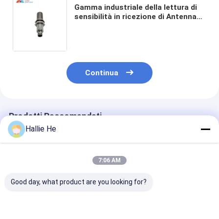
Gamma industriale della lettura di
sensibilità in ricezione di Antenna
Has High del lettore di HF RFID
dell'interfaccia di TNC fino ad un
massimo di 35cm
Continua
Prodotti Raccomandati
Hallie He
7:06 AM
Good day, what product are you looking for?
Progettazione di
860-960MHz
Biblioteca Arc