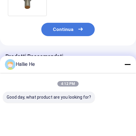
di HF nella linea di produzione
automatica
Continua
Prodotti Raccomandati
Hallie He
4:12 PM
Good day, what product are you looking for?
Progettazione di
860-960MHz
Biblioteca Arc
un'antenna RFID da
Antenna RFID UHF ad
Libri Gestione
scaffale da 1,5 W per
alte prestazioni
dell'inventario
scaffalature per
Antenna portatile
13.56mhz RFI
archivi
per la gestione di
Reader Smart
Miglior prezzo
Miglior prezzo
Miglior pr