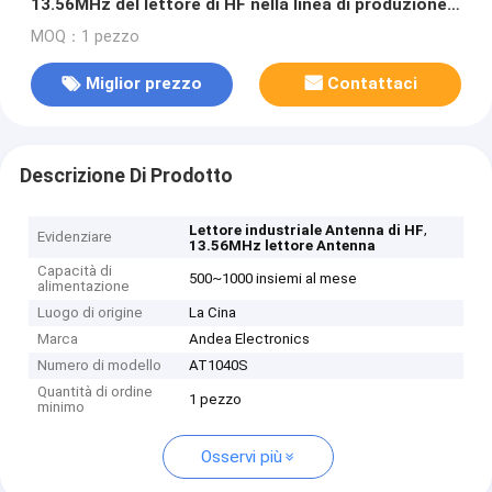
13.56MHz del lettore di HF nella linea di produzione
automatica
MOQ：1 pezzo
Miglior prezzo
Contattaci
Descrizione Di Prodotto
,
Lettore industriale Antenna di HF
Evidenziare
13.56MHz lettore Antenna
Capacità di
500~1000 insiemi al mese
alimentazione
Luogo di origine
La Cina
Marca
Andea Electronics
Numero di modello
AT1040S
Quantità di ordine
1 pezzo
minimo
Osservi più