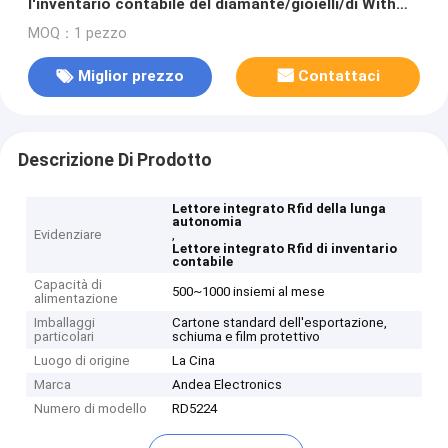
l'inventario contabile del diamante/gioielli/di With
Ethernet For del lettore
MOQ：1 pezzo
Miglior prezzo
Contattaci
Descrizione Di Prodotto
Lettore integrato Rfid della lunga
autonomia
Evidenziare
,
Lettore integrato Rfid di inventario
contabile
Capacità di
500~1000 insiemi al mese
alimentazione
Imballaggi
Cartone standard dell'esportazione,
particolari
schiuma e film protettivo
Luogo di origine
La Cina
Marca
Andea Electronics
Numero di modello
RD5224