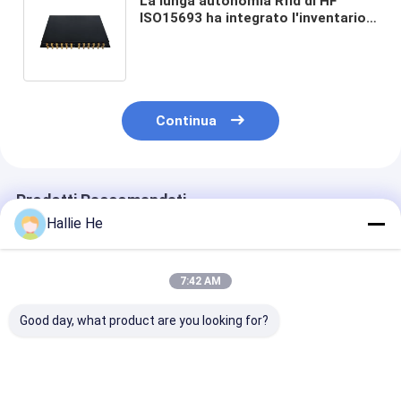
La lunga autonomia Rfid di HF
ISO15693 ha integrato l'inventario
contabile del diamante/gioielli/di
With Ethernet For del lettore
Continua
Prodotti Raccomandati
Hallie He
7:42 AM
Good day, what product are you looking for?
Standard di bassa
13.56Mhz RFID NFC
Nuovo lettore 
potenza RS232
Reader PCBA Board
schede intellig