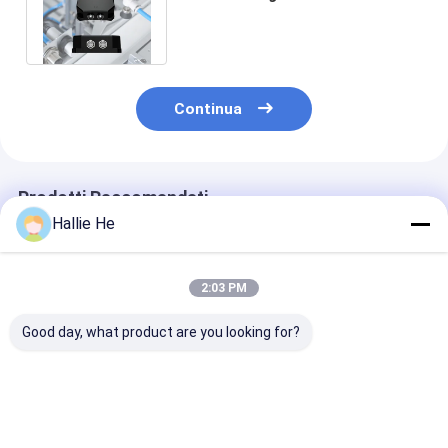
industriale Split Sesigned IP67
di RFID
Continua
Prodotti Raccomandati
Hallie He
2:03 PM
Good day, what product are you looking for?
Lettore RFID
Alte prestazioni
RFID Tag Read
portatile di buona
Piccole dimensioni
Scanner per ca
qualità per
con Interfaccia
elevatori con
l'inventario di
Modbus Reader di
batteria Ether