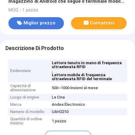
magazzino di Android che segue il terminale mobile
tenuto in mano della gestione
MOQ：1 pezzo
Miglior prezzo
Contattaci
Descrizione Di Prodotto
Lettore tenuto in mano di frequenza
ultraelevata RFID
Evidenziare
,
Lettore mobile di frequenza
ultraelevata RFID del terminale
Capacità di
500~1000 insiemi al mese
alimentazione
Luogo di origine
La Cina
Marca
Andea Electronics
Numero di modello
UAH2210
Quantità di ordine
1 pezzo
minimo