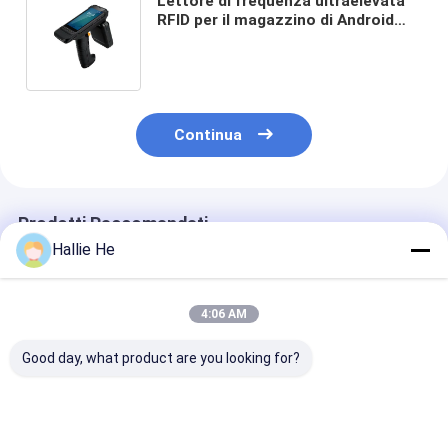
Lettore di frequenza ultraelevata
RFID per il magazzino di Android
che segue il terminale mobile
tenuto in mano della gestione
Continua
Prodotti Raccomandati
Hallie He
4:06 AM
Good day, what product are you looking for?
Lettore RFID
Alte prestazioni
RFID Tag Read
portatile di buona
Piccole dimensioni
Scanner per ca