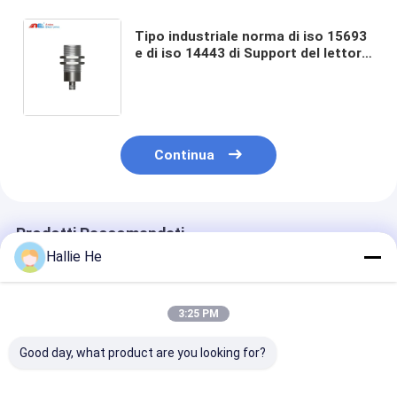
Tipo industriale norma di iso 15693
e di iso 14443 di Support del lettore
di micro di potere di HF
comunicazione RFID di Modbus
RTU232 di A/B
Continua
Prodotti Raccomandati
Hallie He
3:25 PM
Good day, what product are you looking for?