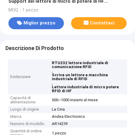
Support del lettore di micro di potere di HF
comunicazione RFID di Modbus RTU232 di A/B
MOQ：1 pezzo
Miglior prezzo
Contattaci
Descrizione Di Prodotto
RTU232 lettore industriale di
comunicazione RFID
,
Scriva un lettore a macchina
Evidenziare
industriale di RFID
,
Lettore industriale di micro potere
RFID di HF
Capacità di
500~1000 insiemi al mese
alimentazione
Luogo di origine
La Cina
Marca
Andea Electronics
Numero di modello
AR1421R
Quantità di ordine
1 pezzo