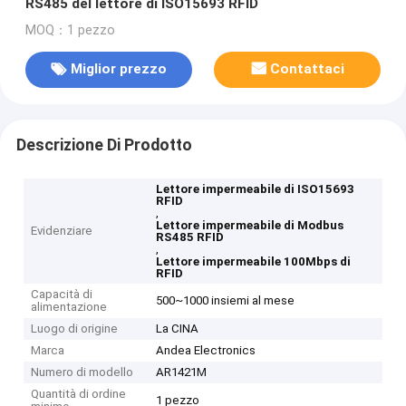
RS485 del lettore di ISO15693 RFID
MOQ：1 pezzo
Miglior prezzo
Contattaci
Descrizione Di Prodotto
Lettore impermeabile di ISO15693
RFID
,
Lettore impermeabile di Modbus
Evidenziare
RS485 RFID
,
Lettore impermeabile 100Mbps di
RFID
Capacità di
500~1000 insiemi al mese
alimentazione
Luogo di origine
La CINA
Marca
Andea Electronics
Numero di modello
AR1421M
Quantità di ordine
1 pezzo