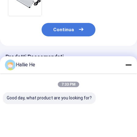
forte ha progettato specialmente
per la piccola serie di etichette di
RFID
Continua
Prodotti Raccomandati
Hallie He
7:33 PM
Good day, what product are you looking for?
Legga il lettore
Lettore da tavolino
UID da tavolin
simbolico ISO18000
pronto per l'uso
dell'uscita di
- scrittore del
Writer ISO14443A/B
emulazione del
desktop RFID del
ISO15693 ISO18000
tastiera dello
casinò di ICODE ILT
- 3M3 di NFC RFID
scrittore del l
Miglior prezzo
Miglior prezzo
Miglior pr