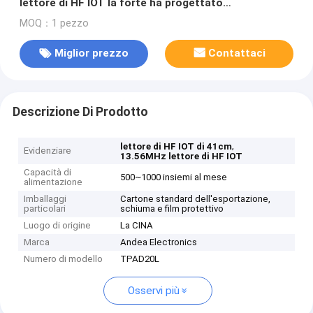
lettore di HF IOT la forte ha progettato
specialmente per la piccola serie di etichette di RFID
MOQ：1 pezzo
Miglior prezzo
Contattaci
Descrizione Di Prodotto
,
lettore di HF IOT di 41cm
Evidenziare
13.56MHz lettore di HF IOT
Capacità di
500~1000 insiemi al mese
alimentazione
Imballaggi
Cartone standard dell'esportazione,
particolari
schiuma e film protettivo
Luogo di origine
La CINA
Marca
Andea Electronics
Numero di modello
TPAD20L
Osservi più