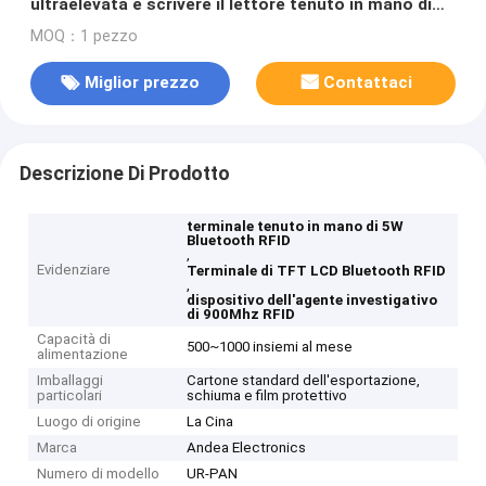
ultraelevata e scrivere il lettore tenuto in mano di
Bluetooth RFID
MOQ：1 pezzo
Miglior prezzo
Contattaci
Descrizione Di Prodotto
terminale tenuto in mano di 5W
Bluetooth RFID
,
Evidenziare
Terminale di TFT LCD Bluetooth RFID
,
dispositivo dell'agente investigativo
di 900Mhz RFID
Capacità di
500~1000 insiemi al mese
alimentazione
Imballaggi
Cartone standard dell'esportazione,
particolari
schiuma e film protettivo
Luogo di origine
La Cina
Marca
Andea Electronics
Numero di modello
UR-PAN