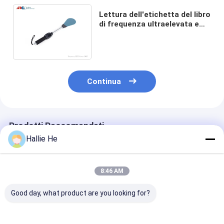
Lettura dell'etichetta del libro
di frequenza ultraelevata e
scrivere il lettore tenuto in
mano di Bluetooth RFID
Continua
Prodotti Raccomandati
Hallie He
8:46 AM
Good day, what product are you looking for?
Reader RFID
Terminal portatile
PDA a codice a