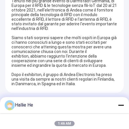
Tenuto nel più grande evento di Darmstadt Germania, di
Europa per il RFID & le tecnologie senza fili-IoT dal 20 al 21
ottobre 2021, nell'elettronica di Andea come il fornitore
principale della tecnologia di RFID con il modulo
eccellente di RFID, il lettore di RFID e l'antenna di RFID, è
stato invitato dal garante per aderire l'evento importante
nell'industria di RFID.
Siamo stati sorpresi sapere che molti ospiti in Europa già
ci hanno conosciuti a lungo e sono stati eccitati per
conoscerci che attening questa mostra per avere una
comunicazione chiusa con noi. Durante il
exhibtion, abbiamo raggiunto l'intenzione della
cooperazione con una serie di clienti di sviluppare
insieme ed ingrandire la quota di mercato in Europa.
Dopo il exhibiton, il gruppo di Andea Electronis ha preso
una visita da sempre ai nostri clienti regolari in Finlandia,
in Danimarca, in Spagna ed in Italia.
Recommended Products
Hallie He
1:46 AM