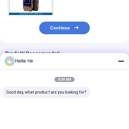
RAM 1G del lettore di
ISO15693 PDA RFID - 1..5W
Continua
Prodotti Raccomandati
Hallie He
4:39 AM
Good day, what product are you looking for?
Reader RFID
Terminal portatile
PDA a codice a
integrato a lunga
Mobile Android
UHF RFID PDA 
distanza UHF RFID
Scanner NFC RFID
codice a barre
Reader Writer
Barcode Android 9.0
design robust
Android Multi Tag
RFID Reader Pda
doppia fotoca
Miglior prezzo
Miglior prezzo
Miglior pr