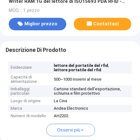
Writer RAM 1G del lettore di ISO15693 PDA RFID -
1..5W
MOQ：1 pezzo
Miglior prezzo
Contattaci
Descrizione Di Prodotto
,
lettore del portatile del rfid
Evidenziare
lettore portatile del rfid
Capacità di
500~1000 insiemi al mese
alimentazione
Imballaggi
Cartone standard dell'esportazione,
particolari
schiuma e film protettivo
Luogo di origine
La Cina
Marca
Andea Electronics
Numero di modello
AH2202
Osservi più